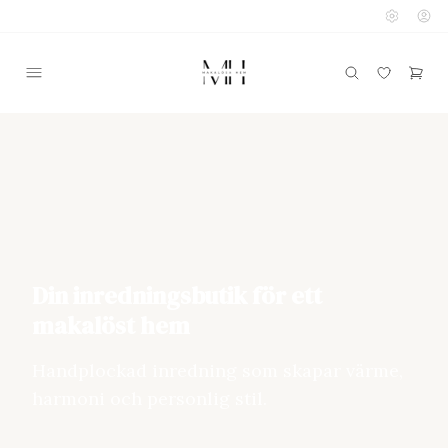
Din inredningsbutik för ett
makalöst hem
Handplockad inredning som skapar värme,
harmoni och personlig stil.