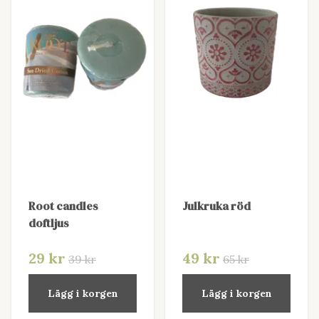
Root candles
Julkruka röd
doftljus
29 kr
49 kr
39 kr
65 kr
Lägg i korgen
Lägg i korgen