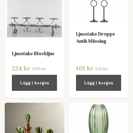
Ljusstake Droppe
Antik Mässing
Ljusstake Blockljus
224 kr
101 kr
299 kr
135 kr
Lägg i korgen
Lägg i korgen