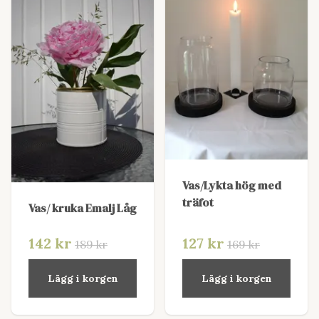
Vas/Lykta hög med
träfot
Vas/ kruka Emalj Låg
142 kr
127 kr
189 kr
169 kr
Lägg i korgen
Lägg i korgen