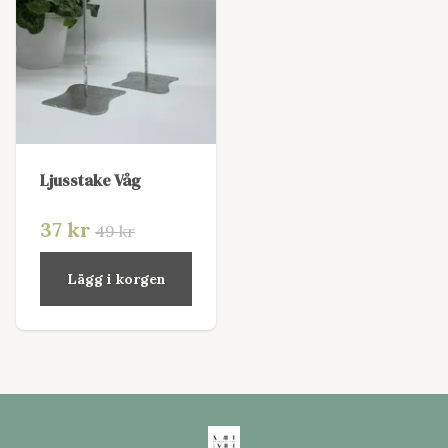
Ljusstake Våg
37 kr
49 kr
Lägg i korgen