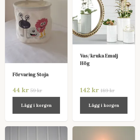
Vas/ kruka Emalj
Hög
Förvaring Stoja
44 kr
142 kr
59 kr
189 kr
Lägg i korgen
Lägg i korgen