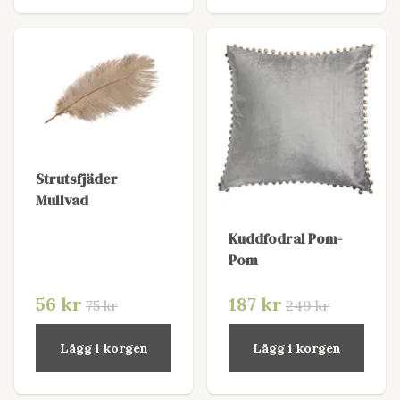
Strutsfjäder
Mullvad
Kuddfodral Pom-
Pom
56 kr
187 kr
75 kr
249 kr
Lägg i korgen
Lägg i korgen