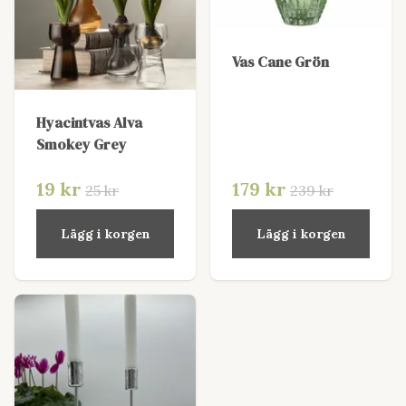
Vas Cane Grön
Hyacintvas Alva
Smokey Grey
19 kr
179 kr
25 kr
239 kr
Lägg i korgen
Lägg i korgen