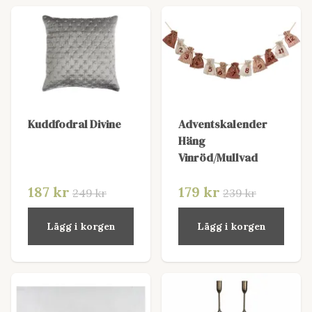
Kuddfodral Divine
Adventskalender
Häng
Vinröd/Mullvad
187 kr
179 kr
249 kr
239 kr
Lägg i korgen
Lägg i korgen