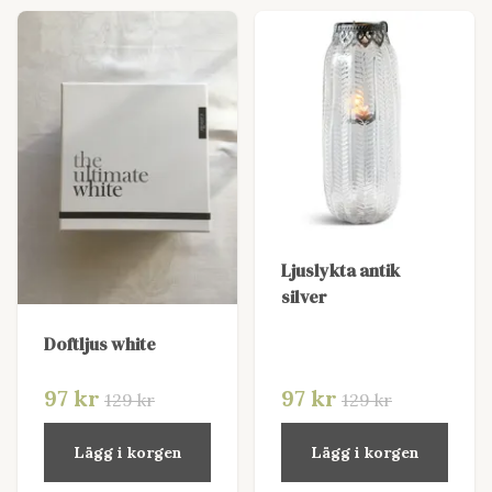
Ljuslykta antik
silver
Doftljus white
97 kr
97 kr
129 kr
129 kr
Lägg i korgen
Lägg i korgen