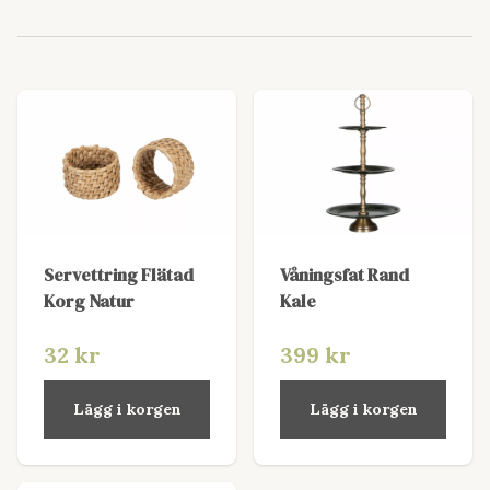
Servettring Flätad
Våningsfat Rand
Korg Natur
Kale
32 kr
399 kr
Lägg i korgen
Lägg i korgen