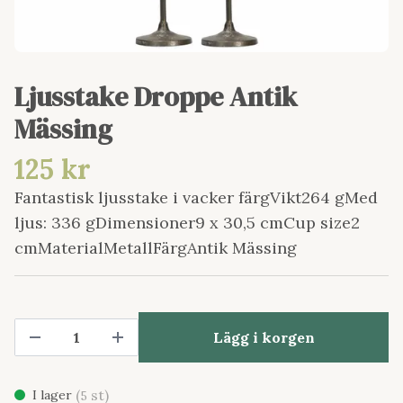
Ljusstake Droppe Antik
Mässing
125 kr
Fantastisk ljusstake i vacker färgVikt264 gMed
ljus: 336 gDimensioner9 x 30,5 cmCup size2
cmMaterialMetallFärgAntik Mässing
Lägg i korgen
(
st)
I lager
5