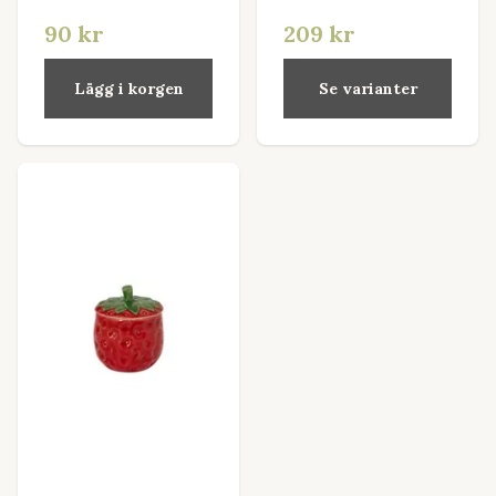
90 kr
209 kr
Lägg i korgen
Se varianter