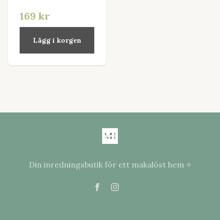
169 kr
Lägg i korgen
Din inredningsbutik för ett makalöst hem ⭐