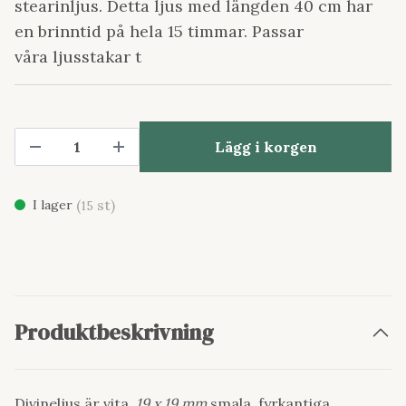
stearinljus. Detta ljus med längden 40 cm har
en brinntid på hela 15 timmar. Passar
våra ljusstakar t
Lägg i korgen
(
st)
I lager
15
Produktbeskrivning
Divineljus är vita,
19 x 19 mm
smala, fyrkantiga