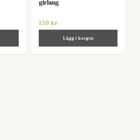
girlang
139 kr
Lägg i korgen