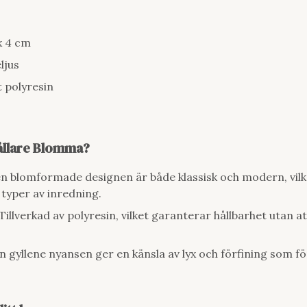
x 4 cm
ljus
 polyresin
hållare Blomma?
 blomformade designen är både klassisk och modern, vilket
la typer av inredning.
Tillverkad av polyresin, vilket garanterar hållbarhet utan
 gyllene nyansen ger en känsla av lyx och förfining som f