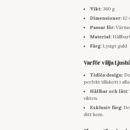
Vikt:
360 g
Dimensioner:
12 
Passar för:
Värme
Material:
Hållbart
Färg:
Lyxigt guld
Varför välja Ljus
Tidlös design:
Den
perfekt tillskott i al
Hållbar och lätt:
vikten.
Exklusiv färg:
Den
ditt hem.