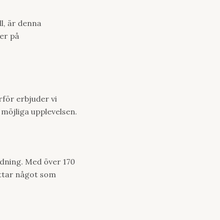
ll, är denna
ler på
rför erbjuder vi
 möjliga upplevelsen.
edning. Med över 170
ittar något som