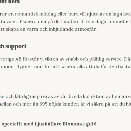
ditt hem
r en romantisk middag eller bara vill njuta av en lugn kvä
kta valet. Placera den på ditt matbord, i vardagsrummet el
att skapa en varm och inbjudande atmosfär.
ch support
rige AB förstår vi vikten av snabb och pålitlig service. Dä
upport dygnet runt för att säkerställa att du får den bästa
se
och låt dig inspireras av vår breda kollektion av heminr
mellan och mer än 395 nöjda kunder, är vi säkra på att du h
 speciellt med Ljushållare Blomma i guld.