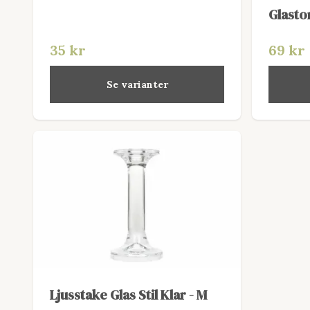
Glasto
35 kr
69 kr
Se varianter
Ljusstake Glas Stil Klar - M