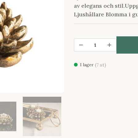
av elegans och stil.Upp
Ljushållare Blomma i g
(
st)
I lager
7