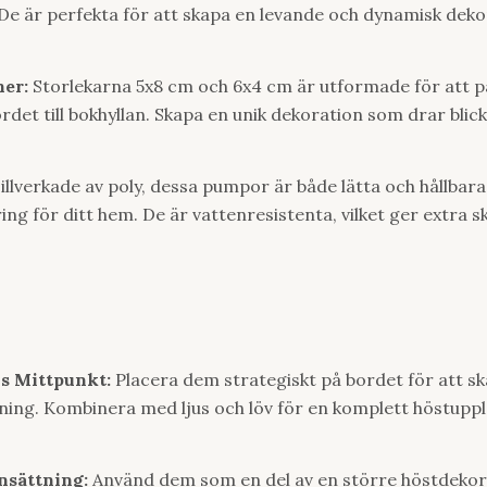
De är perfekta för att skapa en levande och dynamisk deko
ner:
Storlekarna 5x8 cm och 6x4 cm är utformade för att pa
det till bokhyllan. Skapa en unik dekoration som drar blicka
illverkade av poly, dessa pumpor är både lätta och hållbara, 
ing för ditt hem. De är vattenresistenta, vilket ger extra s
s Mittpunkt:
Placera dem strategiskt på bordet för att s
ing. Kombinera med ljus och löv för en komplett höstuppl
sättning:
Använd dem som en del av en större höstdeko