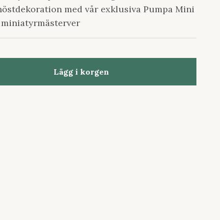
östdekoration med vår exklusiva Pumpa Mini
 miniatyrmästerver
Lägg i korgen