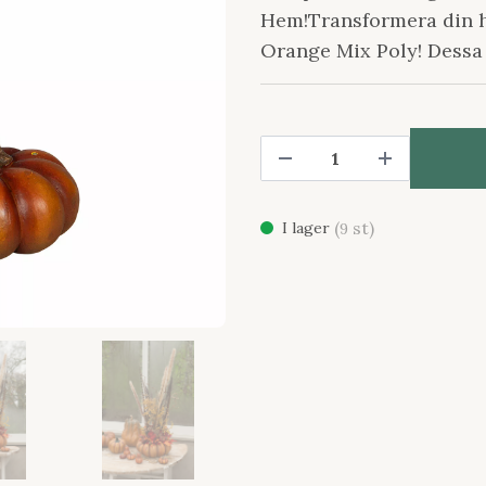
Hem!Transformera din h
Orange Mix Poly! Dessa
(
st)
I lager
9