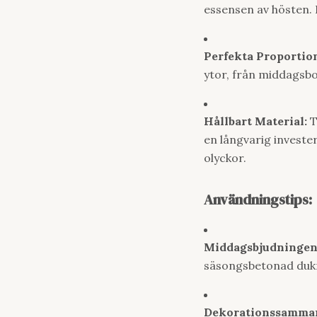
essensen av hösten. 
Perfekta Proportio
ytor, från middagsbor
Hållbart Material:
T
en långvarig invester
olyckor.
Användningstips:
Middagsbjudningen
säsongsbetonad dukn
Dekorationssamman