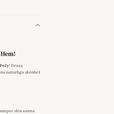
t Hem!
Poly
! Dessa
ens naturliga skönhet
 pumpor den sanna