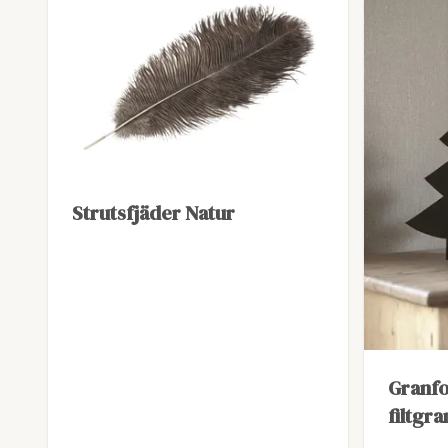
Strutsfjäder Natur
Granfo
filtgra