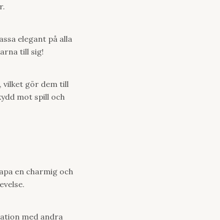
r.
ssa elegant på alla
rna till sig!
vilket gör dem till
kydd mot spill och
kapa en charmig och
evelse.
ration med andra