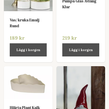
Pumpa Glas Avlång
Klar
Vas/ kruka Emalj
Rund
189 kr
219 kr
Lägg i korgen
Lägg i korgen
Hjärta Plant Kalk