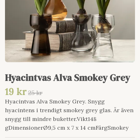
Hyacintvas Alva Smokey Grey
19 kr
25 kr
Hyacintvas Alva Smokey Grey. Snygg
hyacintens i trendigt smokey grey glas. Är även
snygg till mindre buketter.Vikt148
gDimensionerØ9,5 cm x 7 x 14 cmFärgSmokey