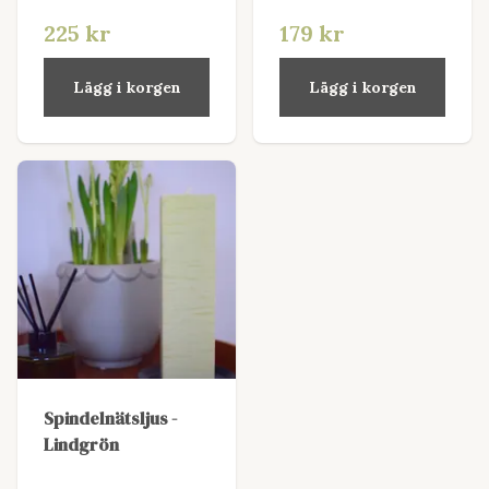
225 kr
179 kr
Lägg i korgen
Lägg i korgen
Spindelnätsljus -
Lindgrön