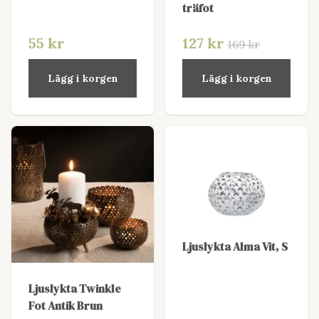
träfot
55 kr
127 kr
169 kr
Lägg i korgen
Lägg i korgen
Ljuslykta Alma Vit, S
Ljuslykta Twinkle
Fot Antik Brun